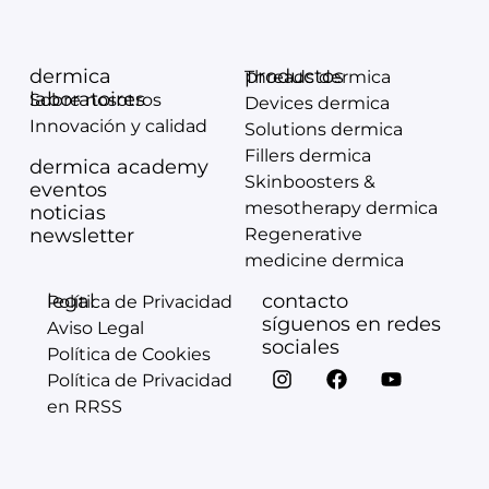
dermica
productos
Threads dermica
laboratoires
Sobre nosotros
Devices dermica
Innovación y calidad
Solutions dermica
Fillers dermica
dermica academy
Skinboosters &
eventos
mesotherapy dermica
noticias
newsletter
Regenerative
medicine dermica
legal
contacto
Política de Privacidad
síguenos en redes
Aviso Legal
sociales
Política de Cookies
Política de Privacidad
en RRSS