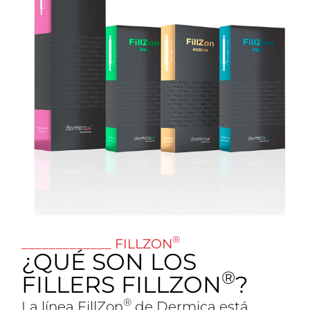
®
_____________ FILLZON
¿QUÉ SON LOS
®
FILLERS FILLZON
?
®
La línea FillZon
de Dermica está