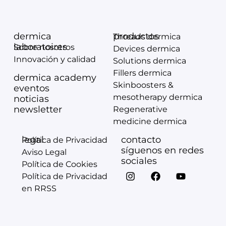
dermica
productos
Threads dermica
laboratoires
Sobre nosotros
Devices dermica
Innovación y calidad
Solutions dermica
Fillers dermica
dermica academy
Skinboosters &
eventos
mesotherapy dermica
noticias
newsletter
Regenerative
medicine dermica
legal
contacto
Política de Privacidad
síguenos en redes
Aviso Legal
sociales
Política de Cookies
Política de Privacidad
en RRSS