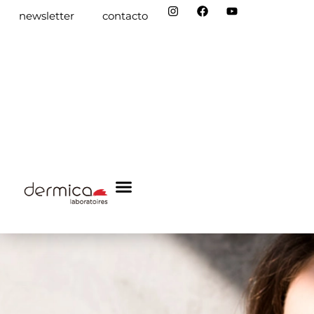
newsletter
contacto
dermica academy