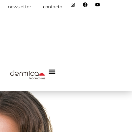
newsletter
contacto
dermica academy