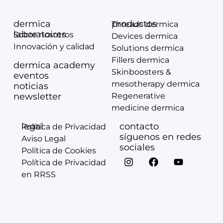
dermica
productos
Threads dermica
laboratoires
Sobre nosotros
Devices dermica
Innovación y calidad
Solutions dermica
Fillers dermica
dermica academy
Skinboosters &
eventos
mesotherapy dermica
noticias
newsletter
Regenerative
medicine dermica
legal
contacto
Política de Privacidad
síguenos en redes
Aviso Legal
sociales
Política de Cookies
Política de Privacidad
en RRSS