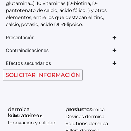
glutamina…), 10 vitaminas (D-biotina, D-
pantotenato de calcio, ácido fólico…) y otros
elementos, entre los que destacan el zinc,
calcio, potasio, ácido DL-α-lipoico.
Presentación
Contraindicaciones
Efectos secundarios
SOLICITAR INFORMACIÓN
dermica
productos
Threads dermica
laboratoires
Sobre nosotros
Devices dermica
Innovación y calidad
Solutions dermica
Fillers dermica