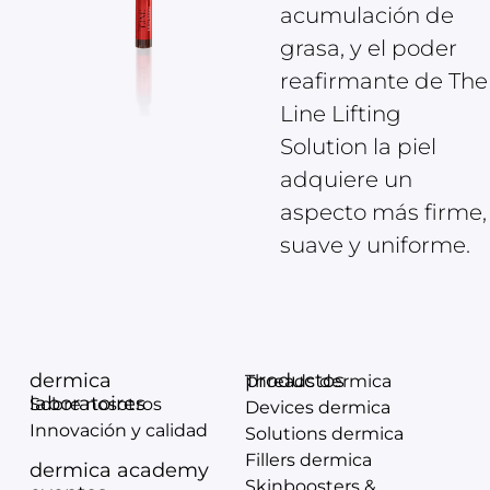
acumulación de
grasa, y el poder
reafirmante de The
Line Lifting
Solution la piel
adquiere un
aspecto más firme,
suave y uniforme.
dermica
productos
Threads dermica
laboratoires
Sobre nosotros
Devices dermica
Innovación y calidad
Solutions dermica
Fillers dermica
dermica academy
Skinboosters &