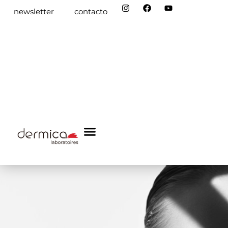
newsletter
contacto
dermica academy