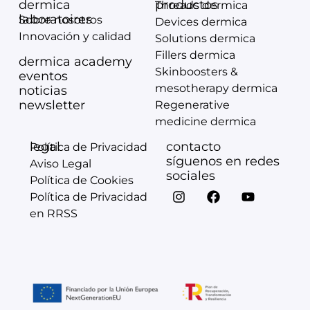
dermica
productos
Threads dermica
laboratoires
Sobre nosotros
Devices dermica
Innovación y calidad
Solutions dermica
Fillers dermica
dermica academy
Skinboosters &
eventos
mesotherapy dermica
noticias
newsletter
Regenerative
medicine dermica
legal
contacto
Política de Privacidad
síguenos en redes
Aviso Legal
sociales
Política de Cookies
Política de Privacidad
en RRSS