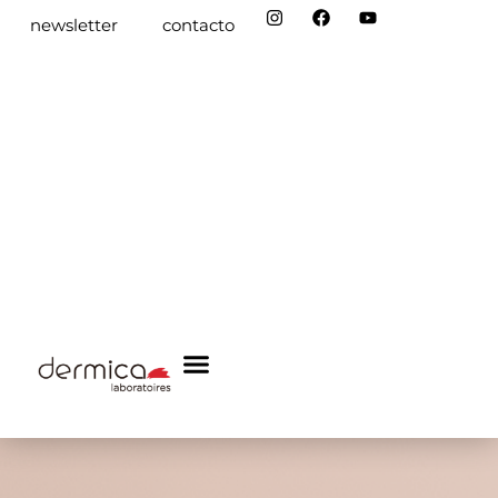
newsletter
contacto
dermica academy