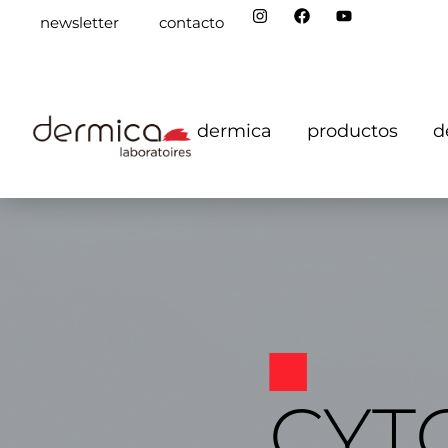
newsletter
contacto
dermica
productos
d
CYT