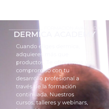
______________ FORMACIÓN AVANZADA
DERMICA ACADEMY
Cuando eliges dermica,
adquieres más que
productos. Te ofrecemos un
compromiso con tu
desarrollo profesional a
través de la formación
continuada. Nuestros
cursos, talleres y webinars,