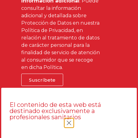
Información adicional
: Puede
consultar la información
adicional y detallada sobre
Protección de Datos en nuestra
Política de Privacidad
, en
relación al tratamiento de datos
de carácter personal para la
finalidad de servicio de atención
al consumidor que se recoge
en dicha Política.
Suscríbete
El contenido de esta web está
destinado exclusivamente a
profesionales sanitarios
dermica
productos
Threads dermica
laboratoires
Sobre nosotros
Devices dermica