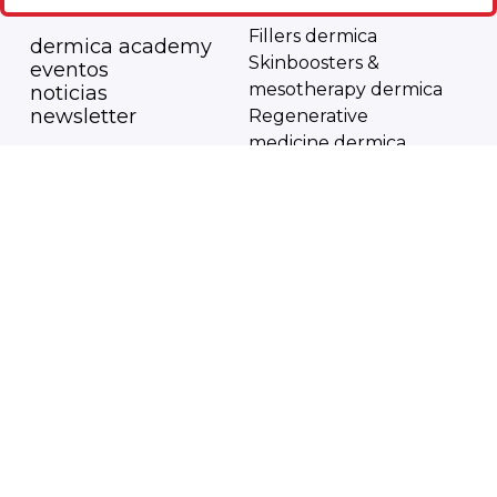
Innovación y calidad
Solutions dermica
Fillers dermica
dermica academy
Skinboosters &
eventos
mesotherapy dermica
noticias
newsletter
Regenerative
medicine dermica
legal
contacto
Política de Privacidad
síguenos en redes
Aviso Legal
sociales
Política de Cookies
Política de Privacidad
en RRSS