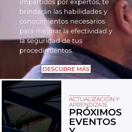
impartidos por expertos, te
brindarán las habilidades y
conocimientos necesarios
para mejorar la efectividad y
la seguridad de tus
procedimientos.
DESCUBRE MÁS
______________
ACTUALIZACIÓN Y
APRENDIZAJE
PRÓXIMOS
EVENTOS
Y