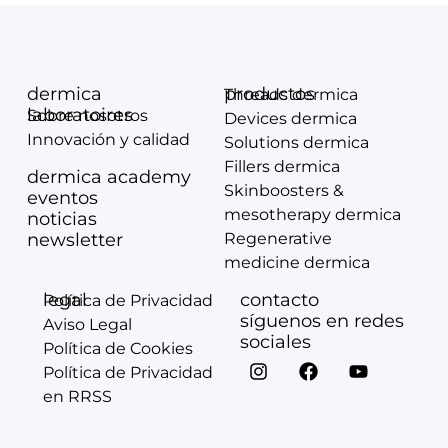
dermica
productos
Threads dermica
laboratoires
Sobre nosotros
Devices dermica
Innovación y calidad
Solutions dermica
Fillers dermica
dermica academy
Skinboosters &
eventos
mesotherapy dermica
noticias
newsletter
Regenerative
medicine dermica
legal
contacto
Política de Privacidad
síguenos en redes
Aviso Legal
sociales
Política de Cookies
Política de Privacidad
en RRSS